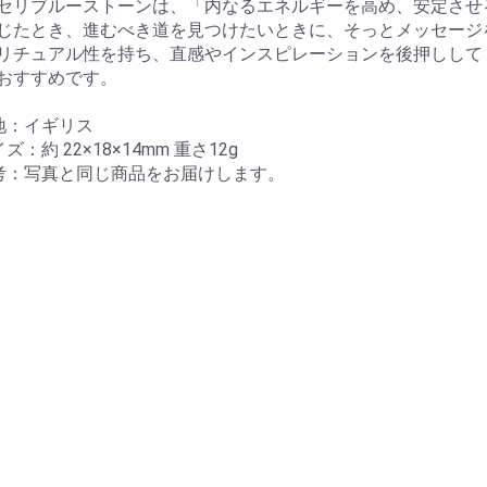
セリブルーストーンは、「内なるエネルギーを高め、安定させ
じたとき、進むべき道を見つけたいときに、そっとメッセージ
リチュアル性を持ち、直感やインスピレーションを後押しして
おすすめです。
地：イギリス
ズ：約 22×18×14mm 重さ12g
考：写真と同じ商品をお届けします。
お買い物を続ける
カートへ進む