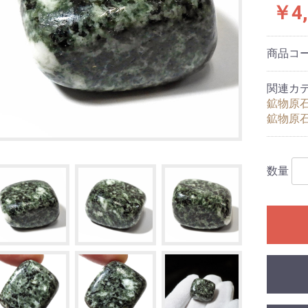
￥4,
商品コ
関連カ
鉱物原
鉱物原
ブレスレット
ンブレスレット
ルブレスレット
数量