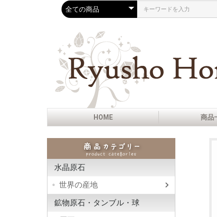
HOME
商品
水晶原石
世界の産地
ヒマラ
ガネー
ブラジ
ハーキ
アーカ
ニュー
コロン
ネバダ
インド
モロッ
モンブ
フラン
スイス
ロシア
ウラル
モンド
内モン
マダガ
ナイジ
メキシ
ペルー
ド
鉱物原石・タンブル・球