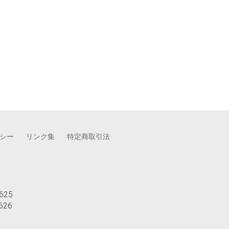
シー
リンク集
特定商取引法
625
626