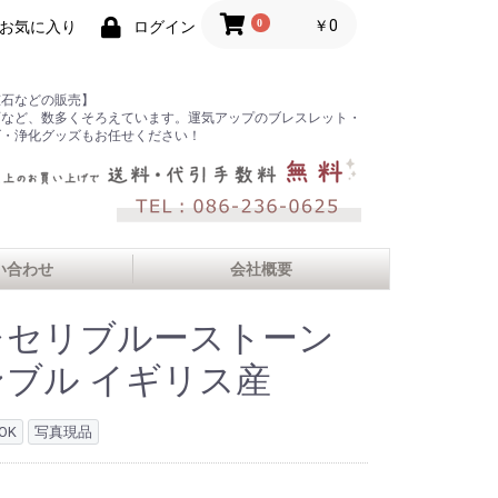
0
￥0
お気に入り
ログイン
鉱石などの販売】
石など、数多くそろえています。運気アップのブレスレット・
ズ・浄化グッズもお任せください！
い合わせ
会社概要
レセリブルーストーン
ンブル イギリス産
OK
写真現品