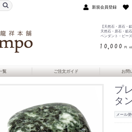
新規会員登録
【天然石・原石・
天然石・原石・鉱
ペンダント・ビー
一覧
ご注文ガイド
お問
プ
タ
ヤ産
シュヒマール産
ル産
マーダイヤモン
ンソー州産
ヨーク州産
ビア産
州産
産
コ産
ランクォーツ
ス産
産
産
クォーツ
クォーツ
ゴル産
スカル産
ェリア
コ産
産
メール便