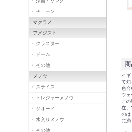
指輪・リング
チェーン
マクラメ
アメジスト
クラスター
ドーム
商
その他
イギ
メノウ
て知
スライス
色合
ウェ
トレジャーメノウ
この
在、
ジオード
のは
水入りメノウ
に満
その他