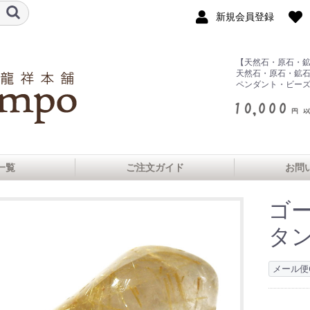
新規会員登録
【天然石・原石・
天然石・原石・鉱
ペンダント・ビー
一覧
ご注文ガイド
お問
ゴ
タ
ヤ産
シュヒマール産
ル産
マーダイヤモン
ンソー州産
ヨーク州産
ビア産
州産
産
コ産
ランクォーツ
ス産
産
産
クォーツ
クォーツ
ゴル産
スカル産
ェリア
コ産
産
メール便