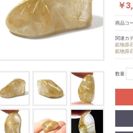
￥3,
商品コ
関連カ
鉱物原
鉱物原
ブレスレット
ンブレスレット
ルブレスレット
数量