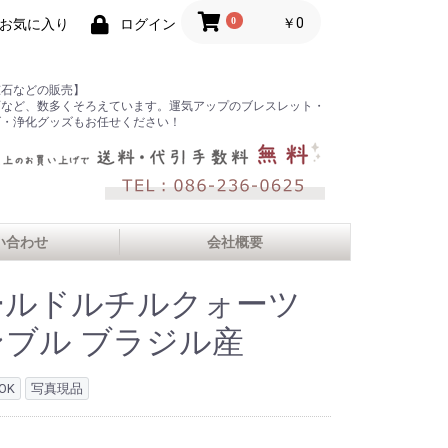
0
￥0
お気に入り
ログイン
鉱石などの販売】
石など、数多くそろえています。運気アップのブレスレット・
ズ・浄化グッズもお任せください！
い合わせ
会社概要
ールドルチルクォーツ
ンブル ブラジル産
OK
写真現品