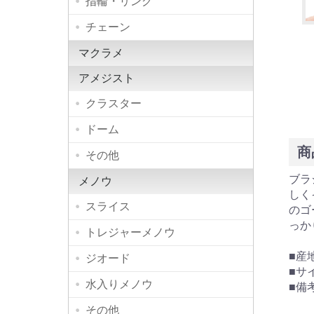
指輪・リング
チェーン
マクラメ
アメジスト
クラスター
ドーム
商
その他
ブラ
メノウ
しく
スライス
のゴ
っか
トレジャーメノウ
■産
ジオード
■サイ
水入りメノウ
■備
その他