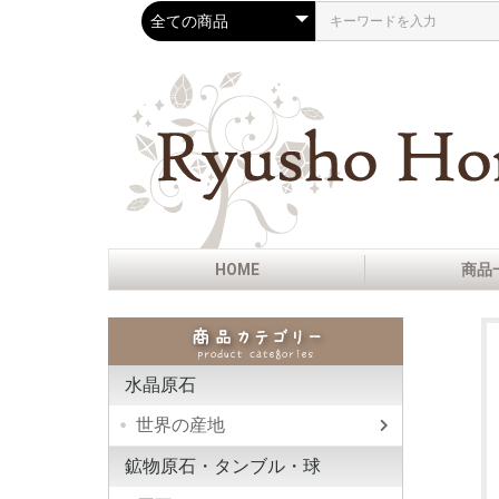
HOME
商品
水晶原石
世界の産地
ヒマラ
ガネー
ブラジ
ハーキ
アーカ
ニュー
コロン
ネバダ
インド
モロッ
モンブ
フラン
スイス
ロシア
ウラル
モンド
内モン
マダガ
ナイジ
メキシ
ペルー
ド
鉱物原石・タンブル・球