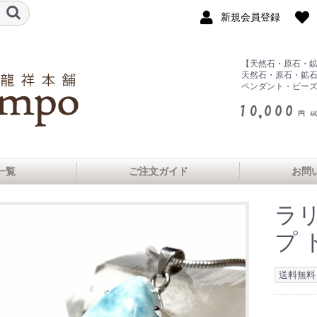
新規会員登録
【天然石・原石・
天然石・原石・鉱
ペンダント・ビー
一覧
ご注文ガイド
お問
ラ
プ 
ヤ産
シュヒマール産
ル産
マーダイヤモン
ンソー州産
ヨーク州産
ビア産
州産
産
コ産
ランクォーツ
ス産
産
産
クォーツ
クォーツ
ゴル産
スカル産
ェリア
コ産
産
送料無料