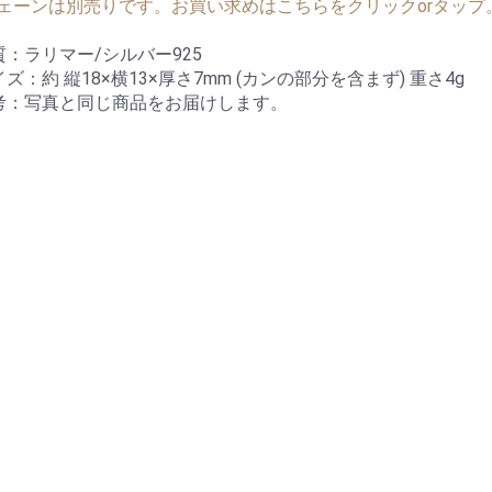
ェーンは別売りです。お買い求めはこちらをクリックorタップ
質：ラリマー/シルバー925
イズ：約 縦18×横13×厚さ7mm (カンの部分を含まず) 重さ4g
考：写真と同じ商品をお届けします。
お買い物を続ける
カートへ進む