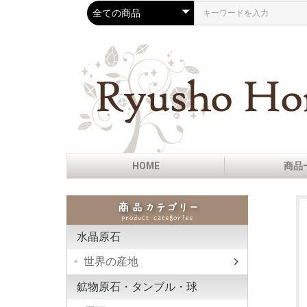
HOME
商品
水晶原石
世界の産地
ヒマラ
ガネー
ブラジ
ハーキ
アーカ
ニュー
コロン
ネバダ
インド
モロッ
モンブ
フラン
スイス
ロシア
ウラル
モンド
内モン
マダガ
ナイジ
メキシ
ペルー
ド
鉱物原石・タンブル・球