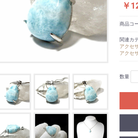
￥12
商品コ
関連カ
アクセ
アクセ
ブレスレット
ンブレスレット
ルブレスレット
数量