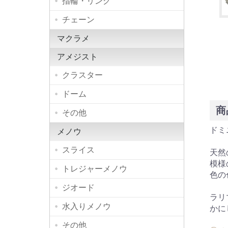
指輪・リング
チェーン
マクラメ
アメジスト
クラスター
ドーム
商
その他
ドミ
メノウ
スライス
天然
模様
トレジャーメノウ
色の
ジオード
ラリ
水入りメノウ
かに
その他