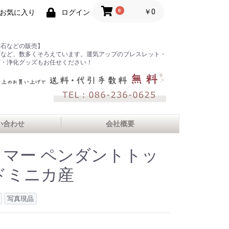
0
￥0
お気に入り
ログイン
鉱石などの販売】
石など、数多くそろえています。運気アップのブレスレット・
ズ・浄化グッズもお任せください！
い合わせ
会社概要
リマー ペンダントトッ
ドミニカ産
写真現品